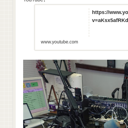
https://www.y
v=aKsx5afRKd
www.youtube.com