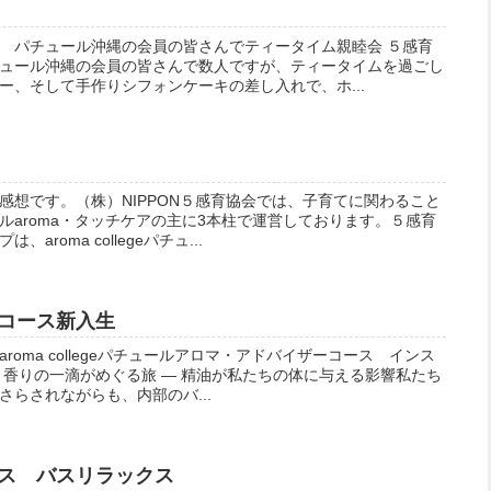
 パチュール沖縄の会員の皆さんでティータイム親睦会 ５感育
ュール沖縄の会員の皆さんで数人ですが、ティータイムを過ごし
ー、そして手作りシフォンケーキの差し入れで、ホ...
感想です。（株）NIPPON５感育協会では、子育てに関わること
ルaroma・タッチケアの主に3本柱で運営しております。５感育
roma collegeパチュ...
コース新入生
oma collegeパチュールアロマ・アドバイザーコース インス
１～香りの一滴がめぐる旅 ― 精油が私たちの体に与える影響私たち
らされながらも、内部のバ...
ス バスリラックス