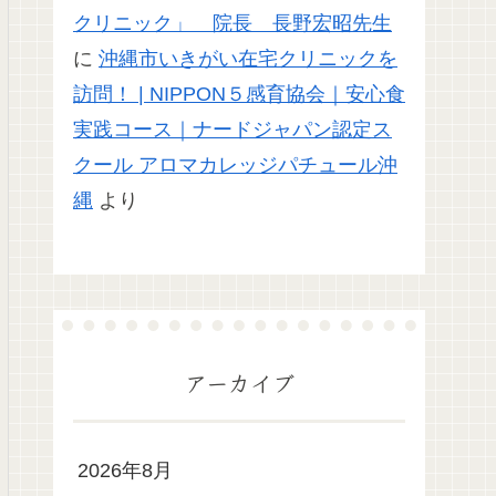
クリニック」 院長 長野宏昭先生
に
沖縄市いきがい在宅クリニックを
訪問！ | NIPPON５感育協会｜安心食
実践コース｜ナードジャパン認定ス
クール アロマカレッジパチュール沖
縄
より
アーカイブ
2026年8月