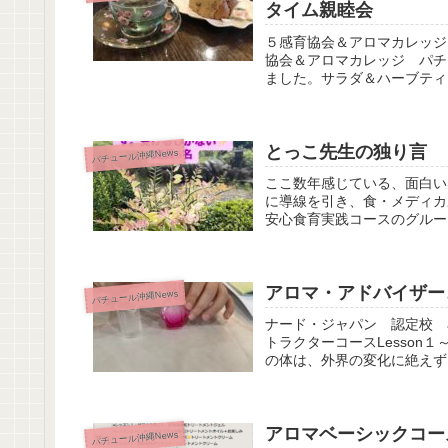
タイム親睦会
５感育協会＆アロマカレッジ
協会＆アロマカレッジ パチ
ました。サラダ＆ハーブティ
とっこ先生の独り言
パチュール沖縄News
ここ数年感じている、面白い
に導線を引き、食・メディカ
安心食育実践コースのグループは、a
アロマ・アドバイザー
パチュール沖縄News
ナード・ジャパン 認定校 ar
トラクターコースLesson
の体は、外界の変化に絶えずさ
アロマベーシックコー
パチュール沖縄News