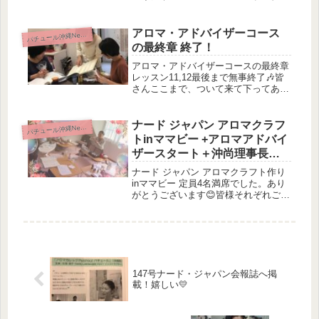
きレッスン1：角質取れるオイルクレ
ンジングレッスン2：さっぱりしっか
りクレンジングレッスン3：グリセリ
アロマ・アドバイザーコース
パ
チュール沖縄News
ンソープレッスン4：ミルクロ...
の最終章 終了！
アロマ・アドバイザーコースの最終章
レッスン11,12最後まで無事終了🎶皆
さんここまで、ついて来て下ってあり
がとうございます😊実習では、手ごね
石鹸と、若返りオイルを作りましたよ
(^^)まだ試験が残っているけれど、こ
ナード ジャパン アロマクラフ
パ
チュール沖縄News
れまでの成果を発揮してくれる...
トinママビー +アロマアドバイ
ザースタート＋沖尚理事長お
誕生会
ナード ジャパン アロマクラフト作り
inママビー 定員4名満席でした。あり
がとうございます😊皆様それぞれご希
望のアロマクラフトを作っていかれま
した。鼻炎、咳鎮静、頭痛、かかと滑
らかクリーム、美人になるかもハーブ
ウォーター、虫歯菌繁殖抑制ハー...
147号ナード・ジャパン会報誌へ掲
載！嬉しい💛