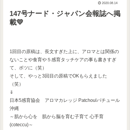
2020.08.14
147号ナード・ジャパン会報誌へ掲
載💛
1回目の原稿は、長文すぎた上に、アロマとは関係の
ないことや食育や５感育タッチケアの事も書きすぎ
て、ボツに（笑）
そして、やっと3回目の原稿でOKもらえました
（笑）
⇓
日本5感育協会 アロマカレッジ Patchoulパチュール
沖縄
～肌から心を 肌から脳を育む子育て 心手育
(coteccu)～