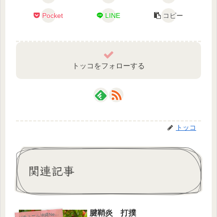
Pocket
LINE
コピー
トッコをフォローする
トッコ
関連記事
腱鞘炎 打撲
パ
チュール沖縄News