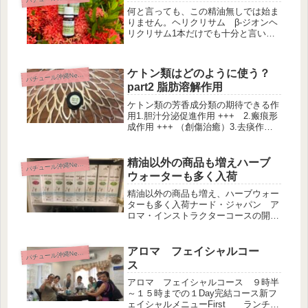
何と言っても、この精油無しでは始ま
りません。ヘリクリサム β‐ジオンヘ
リクリサム1本だけでも十分と言いた
いほど、かなり素晴らしいです。ヘリ
クリサムには、固有分子β‐ジオンが入
っています。ヘリクリサムは、エステ
ケトン類はどのように使う？
パ
チュール沖縄News
ル類の酢酸ネリルが主要分子になり...
part2 脂肪溶解作用
ケトン類の芳香成分類の期待できる作
用1.胆汁分泌促進作用 +++ 2.瘢痕形
成作用 +++ （創傷治癒）3.去痰作用
+++4.粘液溶解作用+++ 5.脂肪溶解
作用 +++part１でも上記は表記してい
ます。前回は 1.胆汁分泌促進作用に
精油以外の商品も増えハーブ
パ
チュール沖縄News
つ...
ウォーターも多く入荷
精油以外の商品も増え、ハーブウォー
ターも多く入荷ナード・ジャパン ア
ロマ・インストラクターコースの開講
へ向けて、準備を整えています。５感
育安心食育実践 講師養成コース（web
及び対面）も随時募集です。本物を追
アロマ フェイシャルコー
パ
チュール沖縄News
求したい私は、自分で実践して体で...
ス
アロマ フェイシャルコース ９時半
～１５時までの１Day完結コース新フ
ェイシャルメニューFirst ランチ付