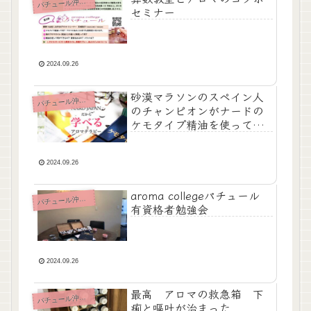
チュール沖縄News
パ
セミナー
2024.09.26
砂漠マラソンのスペイン人
チュール沖縄News
パ
のチャンピオンがナードの
ケモタイプ精油を使ってい
た！！(^^♪
2024.09.26
aroma collegeパチュール
チュール沖縄News
パ
有資格者勉強会
2024.09.26
最高 アロマの救急箱 下
チュール沖縄News
パ
痢と嘔吐が治まった