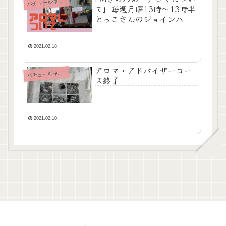
チュール沖縄News
パ
て」毎週月曜13時～13時半
とっこさんのジョインハー
ツ5感育
2021.02.18
アロマ・アドバイザーコー
チュール沖縄News
パ
ス終了
2021.02.10