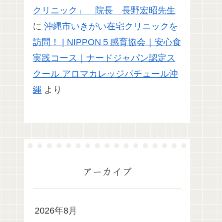
クリニック」 院長 長野宏昭先生
に
沖縄市いきがい在宅クリニックを
訪問！ | NIPPON５感育協会｜安心食
実践コース｜ナードジャパン認定ス
クール アロマカレッジパチュール沖
縄
より
アーカイブ
2026年8月