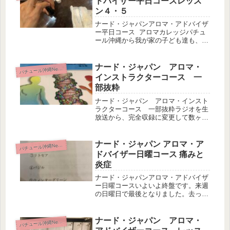
ドバイザー平日コースレッス
ン４・５
ナード・ジャパンアロマ・アドバイザ
ー平日コース アロマカレッジパチュ
ール沖縄から我が家の子ども達も、成
長してきて土日も少しづつ仕事ができ
るようになりました。以前は午後3時
までしか仕事をしていませんでした
ナード・ジャパン アロマ・
パ
チュール沖縄News
が、3年前から4時まで仕事をするよ
インストラクターコース 一
う...
部抜粋
ナード・ジャパン アロマ・インスト
ラクターコース 一部抜粋ラジオを生
放送から、完全収録に変更して数ヶ月
が経ちました。収録もリハはないの
で、こちらからすると生放送と同じで
す。たまには、生放送も差し込もうか
ナード・ジャパン アロマ・ア
パ
チュール沖縄News
な？と思ったり・・・さて、本日も３
ドバイザー日曜コース 痛みと
本収...
炎症
ナード・ジャパンアロマ・アドバイザ
ー日曜コースいよいよ終盤です。来週
の日曜日で最後となりました。去った
日曜日は、痛みと炎症を緩和する精油
選び皮下脂肪と内臓脂肪を撃退する精
油選びについて学びました。痛みはも
ナード・ジャパン アロマ・
パ
チュール沖縄News
ちろん鎮痛作用ですが、痛みは炎症を