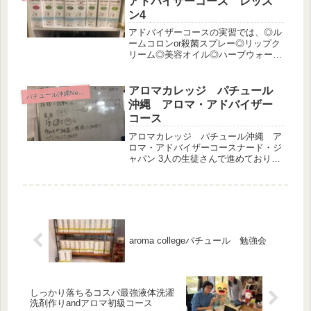
アドバイザーコース レッス
伴...
ン4
アドバイザーコースの実習では、◎ル
ームコロンor殺菌スプレー◎リップク
リーム◎美容オイル◎ハーブウォータ
ーどれも簡単に作れます。ハーブウォ
ーターとアロマの美容オイルを使い続
け、早10年。娘が、感染症に罹った時
アロマカレッジ パチュール
パ
チュール沖縄News
もそうでしたが、精油の力を使った...
沖縄 アロマ・アドバイザー
コース
アロマカレッジ パチュール沖縄 ア
ロマ・アドバイザーコースナード・ジ
ャパン 3人の生徒さんで進めておりま
す3名とも小さなお子さん連れです。
おもちゃで遊んで、オムツも替えて…
で進行しておりますパチュール沖縄に
通ってもらっている方だけの、どこ
に...
aroma collegeパチュール 勉強会
しっかり落ちるコスパ最強液体洗濯
洗剤作りandアロマ初級コース