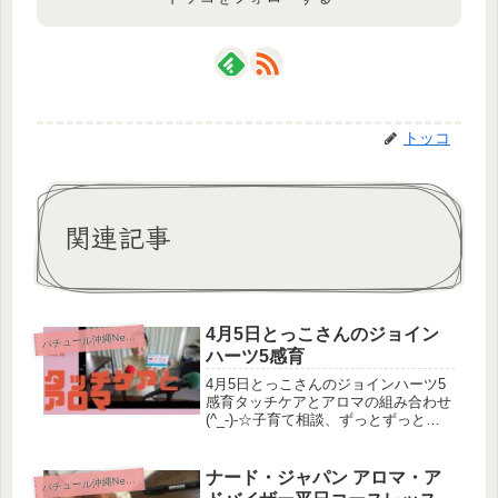
トッコ
関連記事
4月5日とっこさんのジョイン
パ
チュール沖縄News
ハーツ5感育
4月5日とっこさんのジョインハーツ5
感育タッチケアとアロマの組み合わせ
(^_-)-☆子育て相談、ずっとずっと何
度でも無料です！HPもぜひ！
ナード・ジャパン アロマ・ア
パ
チュール沖縄News