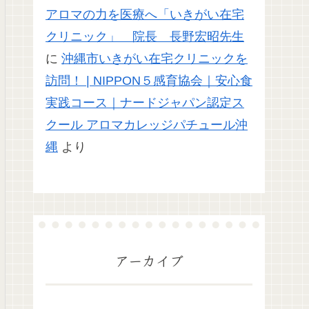
アロマの力を医療へ「いきがい在宅
クリニック」 院長 長野宏昭先生
に
沖縄市いきがい在宅クリニックを
訪問！ | NIPPON５感育協会｜安心食
実践コース｜ナードジャパン認定ス
クール アロマカレッジパチュール沖
縄
より
アーカイブ