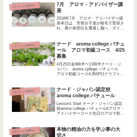
いと、お腹が空きすぎ〜との事で、コ
7月 アロマ・アドバイザー講
パ
チュール沖縄News
ンビニでサンドイッチとレジ前のチキ
座
ン...
2018年7月 アロマ・アドバイザー講
座本日は、芳香分子達が嗅毛で受容さ
れ、鼻の各部位を通過し脳へ、ダイレ
クトに届くこと、そして脳でどう変換
されて身体へ作用するのかを学びまし
た。これから、病院勤務、夜勤でのご
ナード aroma college パチュ
パ
チュール沖縄News
出勤のようです。頭が下がります。...
ール アロマ初級コース 4/25
募集
4月25日金9時半〜11時半ナード・ジ
ャパン aroma cpllege パチュール
アロマ初級コース4,950円1クラフト付
き 残席３ただみたいなコース ぜひ
受けてみてください。お問い合わせお
待ちしております。
ナード・ジャパン認定校
パ
チュール沖縄News
aroma college パチュール
Lesson1 Start ナード・ジャパン認定
校aroma college パチュールbアロマ・
アドバイザーコース先日のアロマ初級
コースに参加された方が、本コースへ
入校されました。本日よりいよいよ
Lesson1 のスタートです。精油はど...
本物の精油の力を学ぶ事の大
パ
チュール沖縄News
切さ