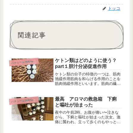
トッコ
関連記事
ケトン類はどのように使う？
パ
チュール沖縄News
part１胆汁分泌促進作用
ケトン類の分子の特徴の一つは、筋肉
弛緩作用筋肉を和らげる作用のことを
筋肉弛緩作用といいます。筋肉の繊維
が拘縮を起こした場合など、素早く働
いて緊張を緩和するのがこのケトン類
です。毎度ながら、先に説明いたしま
最高 アロマの救急箱 下痢
パ
チュール沖縄News
すが、薬機法を遵守しなければならな
と嘔吐が治まった
い...
夜中の午前2時。お腹が痛い〜泣きな
がら、下痢と嘔吐が始まった次女。激
痛に襲われ、立って歩くのもやっと。
昼間は私が作った、私と同じお弁当。
塾の帰り、２時間後の夕食まで待てな