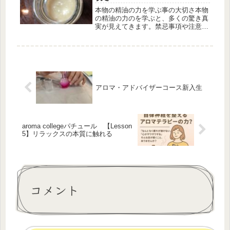
本物の精油の力を学ぶ事の大切さ本物
の精油の力のを学ぶと、多くの驚き真
実が見えてきます。禁忌事項や注意事
項なども、しっかり守らないといけま
せんね。何かあってからでは遅いで
す。自己責任になるので、知らなかっ
たや教えてくれなかったからと他人を
責め...
アロマ・アドバイザーコース新入生
aroma collegeパチュール 【Lesson
5】リラックスの本質に触れる
コメント