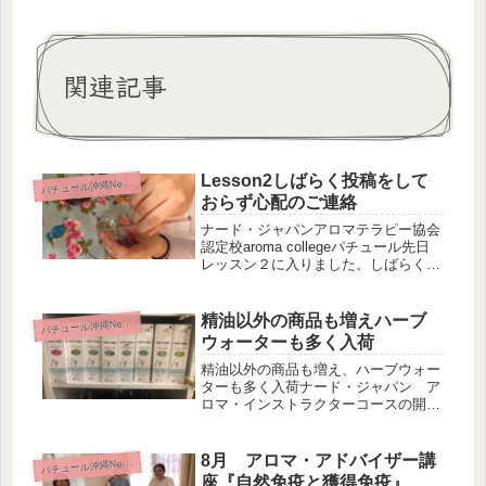
関連記事
Lesson2しばらく投稿をして
パ
チュール沖縄News
おらず心配のご連絡
ナード・ジャパンアロマテラピー協会
認定校aroma collegeパチュール先日
レッスン２に入りました。しばらく投
稿しておらず、数人から心配のご連絡
ありがとうございますm(_ _)m嬉しい
お声掛けさて、まずはアロマテラピー
精油以外の商品も増えハーブ
パ
チュール沖縄News
から精油と植物性エ...
ウォーターも多く入荷
精油以外の商品も増え、ハーブウォー
ターも多く入荷ナード・ジャパン ア
ロマ・インストラクターコースの開講
へ向けて、準備を整えています。５感
育安心食育実践 講師養成コース（web
及び対面）も随時募集です。本物を追
8月 アロマ・アドバイザー講
パ
チュール沖縄News
求したい私は、自分で実践して体で...
座『自然免疫と獲得免疫』