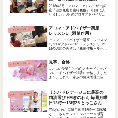
2018年8月 アロマ アドバイザー講
座『自然免疫と獲得免疫』3日目に入
りました。8月のアロマアドバイザー
の受講生です(^^)今月から復習講義と
して、既に受講済みの方も再度聴講で
きる様に設定致しました。もう一度聞
アロマ・アドバイザー講座
パ
チュール沖縄News
きたい！受けたい！というお声...
レッスン1（殺菌作用）
アロマ・アドバイザー講座 レッスン
1アロマアドバイザー レッスン1。本
日の講座の実習は『殺菌作用＋ルーム
コロン』 なる優れものを作りまし
た。子どものおねしょ後のアンモニア
臭や、しょっちゅうお洗濯できないブ
見事、合格！
パ
チュール沖縄News
レザー、靴箱、テーブルや床のお掃除
aromaの受講生＼(^o^)／ナードジャパ
な...
ンのアドバイザー試験に合格しました
よ〜。これで、家族の健康管理に自分
でaromaのブレンドもできるし、他の
方に色んなaromaのクラフトを教える
事もできるようになります。アロマオ
リンパドレナージュに最高の
パ
チュール沖縄News
イルは、1種類のも...
精油選び FMぎのわん 毎週月曜
日13時〜13時26 とっこさんの
ジョインハーツ５感育
FMぎのわん毎週月曜日13時〜13時26
とっこさんのジョインハーツ５感育