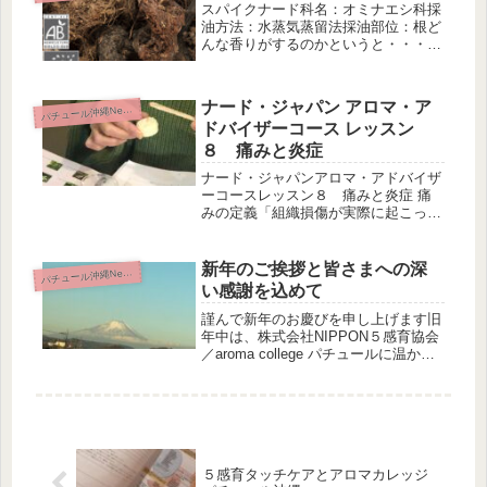
スパイクナード科名：オミナエシ科採
油方法：水蒸気蒸留法採油部位：根ど
んな香りがするのかというと・・・個
人的な感想としては、決して良い香り
とは言い切れない、ベースノートなの
で少し足しただけでも主張をしてくる
ナード・ジャパン アロマ・ア
パ
チュール沖縄News
精油です。香りの保留が強い精油。ボ
ドバイザーコース レッスン
ド...
８ 痛みと炎症
ナード・ジャパンアロマ・アドバイザ
ーコースレッスン８ 痛みと炎症 痛
みの定義「組織損傷が実際に起こった
時、あるいは起こりそうな時に付随す
る不快な感覚および情動体験、あるい
はそれに似た不快な感覚および情動体
新年のご挨拶と皆さまへの深
パ
チュール沖縄News
験」痛みってそれぞれ痛みの感覚が人
い感謝を込めて
に...
謹んで新年のお慶びを申し上げます旧
年中は、株式会社NIPPON５感育協会
／aroma college パチュールに温かな
ご縁を賜り誠にありがとうございまし
た講座やレッスンで学びを深めてくだ
さった受講生の皆さまそして日々の活
動を見守り 商品や...
５感育タッチケアとアロマカレッジ