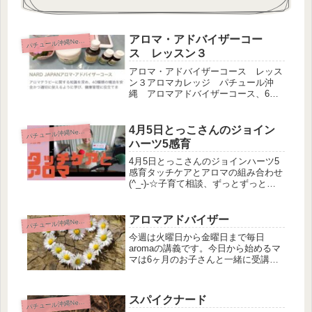
アロマ・アドバイザーコー
パ
チュール沖縄News
ス レッスン３
アロマ・アドバイザーコース レッス
ン３アロマカレッジ パチュール沖
縄 アロマアドバイザーコース、6月
入校生のレッスン３の講義は皮膚の構
造、アロマでのスキンケアについて学
びました。 肌へのダメージは様々な
4月5日とっこさんのジョイン
パ
チュール沖縄News
要因があります皮膚は体全体を覆い、
ハーツ5感育
全身...
4月5日とっこさんのジョインハーツ5
感育タッチケアとアロマの組み合わせ
(^_-)-☆子育て相談、ずっとずっと何
度でも無料です！HPもぜひ！
アロマアドバイザー
パ
チュール沖縄News
今週は火曜日から金曜日まで毎日
aromaの講義です。今日から始めるマ
マは6ヶ月のお子さんと一緒に受講デ
スよ〜。ナードジャパンのアロマアド
バイザーコース。本格的に学べるメデ
ィカルaromaですよ。マンツーマン、
スパイクナード
パ
チュール沖縄News
講義のドタキャン🙆デスよ😊神経系...