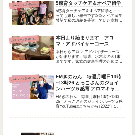
5感育タッチケア＆オペア留学
パ
チュール沖縄News
んが使用している基礎化粧品は大丈夫
で...
5感育タッチケア＆オペア留学と～～
っても嬉しい報告です🥳🥳オペア留学
希望で私の講義を受講していた高校三
年生の子が無事に５感育タッチケア講
師の資格取得に合格しました🤩🌟現在
は、インターナショナル保育園の方で
本日より始まります アロ
パ
チュール沖縄News
保育実習に参加し、オペア留学に向け
マ・アドバイザーコース
て...
本日からアロマ アドバイザーコース
が始まります。毎週、水木金の9月末
までです。家族の健康管理のために❣️
アロマテラピーと精油の基礎～香りか
ら広がる豊かな世界～ 精油の化学の
基礎～アロマテラピーのミクロの世界
FMぎのわん 毎週月曜日13時
パ
チュール沖縄News
へ～ アロマでスキンケア１～美し...
~13時26 とっこさんのジョイ
ンハーツ５感育 アロマキャン
ペーン
FMぎのわん 毎週月曜日13時~13時
26 とっこさんのジョインハーツ５感
育YouTubeはこちらから↓2022年１月
のスタートは、アロマ・アドバイザー
コースです。3名の受講生でスタート
をきりました。私のテキストは、こん
なにボロボロです。何...