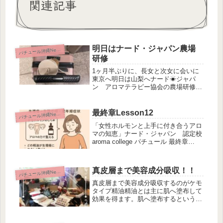
関連記事
明日はナード・ジャパン農場
パ
チュール沖縄News
研修
1ヶ月半ぶりに、長女と次女に会いに
東京へ明日は山梨へナード☀︎ジャパ
ン アロマテラピー協会の農場研修ち
ょうど大学の帰りと時間がピッタリだ
ったから池袋駅で待ち合わせして一緒
に帰りました^_^私のキャリーバック
最終章Lesson12
パ
チュール沖縄News
を持ってくれるし、優しい(^^♪娘...
「女性ホルモンと上手に付き合うアロ
マの知恵」ナード・ジャパン 認定校
aroma college パチュール 最終章
Lesson12「女性ホルモンと上手に付
き合うアロマの知恵」生理痛や生理不
順、そして年齢とともに訪れる更年期
真皮層まで美容成分吸収！！
パ
チュール沖縄News
のゆらぎ——それは...
真皮層まで美容成分吸収するのがケモ
タイプ精油精油とは主に肌へ塗布して
効果を得ます。肌へ塗布するというこ
とは、浸透性や吸収性を理解していな
いと、とんでもないものを肌にぬりぬ
りしていることもあるのですよ。皆さ