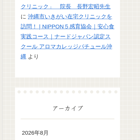
クリニック」 院長 長野宏昭先生
に
沖縄市いきがい在宅クリニックを
訪問！ | NIPPON５感育協会｜安心食
実践コース｜ナードジャパン認定ス
クール アロマカレッジパチュール沖
縄
より
アーカイブ
2026年8月