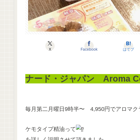
X
Facebook
はてブ
ナード・ジャパン Aroma Col
毎月第二月曜日9時半〜 4,950円でアロマ
ケモタイプ精油って
を詳しく説明させて頂きました。