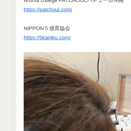
Aroma college PATCHOULパチュール沖縄
https://patchoul.com/
NIPPON５感育協会
https://5kaniku.com/