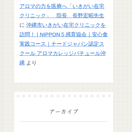
アロマの力を医療へ「いきがい在宅
クリニック」 院長 長野宏昭先生
に
沖縄市いきがい在宅クリニックを
訪問！ | NIPPON５感育協会｜安心食
実践コース｜ナードジャパン認定ス
クール アロマカレッジパチュール沖
縄
より
アーカイブ