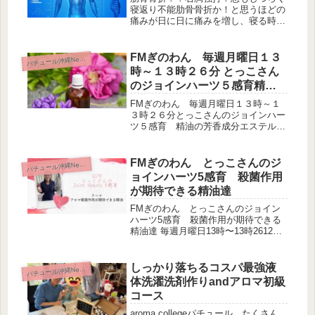
寝返り不能肋骨骨折か！と思うほどの
痛みが日に日に痛みを増し、寝る時は
寝返りをうつ時も痛みに耐え、少しで
も呼吸を大きくすると右胸付近が痛
み、日が経つごとに酷くなっていたの
FMぎのわん 毎週月曜日１３
パ
チュール沖縄News
です。 それは、去年3月頃、天井から
時～１３時２６分 とっこさん
吊...
のジョインハーツ５感育精油
の芳香成分エステル類
FMぎのわん 毎週月曜日１３時～１
３時２６分とっこさんのジョインハー
ツ５感育 精油の芳香成分エステル類
５月２ヶ月曜日は、精油のカテゴリの
「エステル類」について話をさせてい
ただきました。近年、病院での取り扱
FMぎのわん とっこさんのジ
パ
チュール沖縄News
いも増えてきて大変嬉しですね。しか
ョインハーツ5感育 殺菌作用
し...
が期待できる精油達
FMぎのわん とっこさんのジョイン
ハーツ5感育 殺菌作用が期待できる
精油達 毎週月曜日13時〜13時2612月
19日本日のテーマは、アロマテラピー
殺菌作用が期待できる精油達生放送を
聞き逃した方はこちらのYouTubeから
しっかり落ちるコスパ最強液
パ
チュール沖縄News
再生くださいね↓殺菌...
体洗濯洗剤作りandアロマ初級
コース
aroma collegeパチュール たくさん