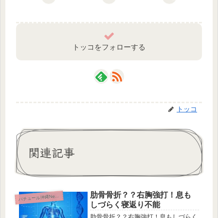
トッコをフォローする
トッコ
関連記事
肋骨骨折？？右胸強打！息も
パ
チュール沖縄News
しづらく寝返り不能
肋骨骨折？？右胸強打！息もしづらく