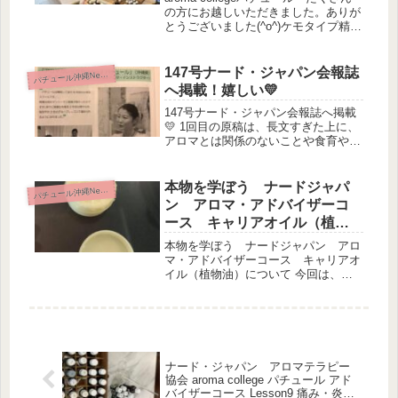
の方にお越しいただきました。ありが
とうございました(^o^)ケモタイプ精油
って何？ナード・ジャパン プラナロ
ム精油の特徴って何？精油って、こん
な使い方をすると、こんなに酸化して
147号ナード・ジャパン会報誌
パ
チュール沖縄News
発がん性物質に変わ...
へ掲載！嬉しい💛
147号ナード・ジャパン会報誌へ掲載
💛 1回目の原稿は、長文すぎた上に、
アロマとは関係のないことや食育や５
感育タッチケアの事も書きすぎて、ボ
ツに（笑）そして、やっと3回目の原
稿でOKもらえました（笑）⇓日本5感
本物を学ぼう ナードジャパ
パ
チュール沖縄News
育協会 アロマカレッジ Pat...
ン アロマ・アドバイザーコ
ース キャリアオイル（植物
油）について
本物を学ぼう ナードジャパン アロ
マ・アドバイザーコース キャリアオ
イル（植物油）について 今回は、キ
ャリアオイルについて学びました酸化
しやすい油や、脂肪酸組成について、
しっかり伝えさせて頂きました。レッ
スン8では、食育とも密接に関係して
い...
ナード・ジャパン アロマテラピー
協会 aroma college パチュール アド
バイザーコース Lesson9 痛み・炎症