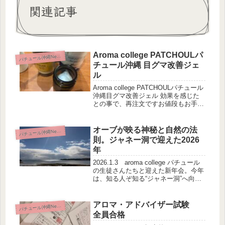
関連記事
Aroma college PATCHOULパ
パ
チュール沖縄News
チュール沖縄 目グマ改善ジェ
ル
Aroma college PATCHOULパチュール
沖縄目グマ改善ジェル 効果を感じた
との事で、再注文ですお値段もお手頃
デス♬目の周りにしか使わないので、
結構持ちますよ
オーブが映る神秘と自然の法
パ
チュール沖縄News
則。ジャネー洞で迎えた2026
年
2026.1.3 aroma college パチュール
の生徒さんたちと迎えた新年会。今年
は、知る人ぞ知る“ジャネー洞”へ向か
いました。ジャネー洞は、ただの洞窟
ではありません。中央まで行って戻る
一般的な洞窟とは違い、通り抜けられ
アロマ・アドバイザー試験
パ
チュール沖縄News
る洞窟。けれ...
全員合格