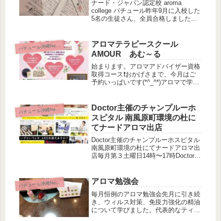
ナード・ジャパン認定校 aroma
college パチュール昨年9月に入校した
5名の生徒さん、全員合格しました！
講師として胸がいっぱいになる瞬間で
した(´；ω；`)ｳｩｩ今回は、講義とは別
に初めて「試験対策講座」を設けたこ
アロマテラピースクール
パ
チュール沖縄News
ともあり、「これ...
AMOUR あむ～る
始まります。アロマアドバイザー資格
取得コース❗️おかげさまで、今月はご
予約いっぱいです(*^_^*)アロマで学ぶ
健康管理法。しっかり理解してもらう
ために、私も邁進して参ります
m(__)mココで良かったって、言って
Doctor主催のチャンプルーホ
パ
チュール沖縄News
もらえるために。通ってくださ...
スピタル 南風原町環境の杜に
てナードアロマ出店
Doctor主催のチャンプルーホスピタル
南風原町環境の杜にてナードアロマ出
店毎月第３土曜日14時〜17時Doctor主
催のチャンプルーホスピタル南風原町
環境の杜にて私はナード・ジャパンの
ケモタイプアロマで出店です。リピー
アロマ勉強会
パ
チュール沖縄News
トのお客様がお二人...
毎月恒例のアロマ勉強会先月に引き続
き、ウィルス対策、免疫力強化の精油
について学びました。代表的なティー
トゥリーは、世界でよく売れている５