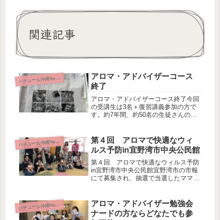
関連記事
アロマ・アドバイザーコース
パ
チュール沖縄News
終了
アロマ・アドバイザーコース終了今回
の受講生は3名＋復習講義参加の方で
す。約7年間、約50名の生徒さんの講
義をさせていただき、テキストもこん
なになっちゃいましたテキストさん頑
張ってくれてありがとう 今回とても
第４回 アロマで快適なウィ
パ
チュール沖縄News
感謝したいのは、ドクターが受講さ
ルス予防in宜野湾市中央公民館
れ...
第４回 アロマで快適なウィルス予防
in宜野湾市中央公民館宜野湾市の市報
にて募集され、抽選で当選したママ達
❤最後の回はアロマクラフト作り～～
♬まずは、ケモタイプ精油について伝
えさせていただきました。ケモタイプ
アロマ・アドバイザー勉強会
パ
チュール沖縄News
とは含まれている成分を化学的に分
ナードの方ならどなたでも参
析...