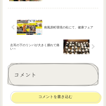
年生の子が無事に５感育タッチケア講
師の資格取得に合格しました🤩🌟現在
は、インターナショナル保育園の方で
保育実習に参加し、オペア留学に向け
て...
南風原町環境の杜にて、健康フェア
左耳の下のリンパが大きく腫れて痛
い～
コメント
コメントを書き込む