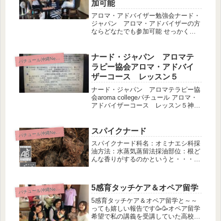
加可能
アロマ・アドバイザー勉強会ナード・
ジャパン アロマ・アドバイザーの方
ならどなたでも参加可能 せっかく取
得した資格です。忘れないように、さ
らにレベルアップするために勉強会へ
どうぞ(*^^*) 内容の一部を抜粋します
ナード・ジャパン アロマテ
パ
チュール沖縄News
ね。◎モノテルペン炭化水素類...
ラピー協会アロマ・アドバイ
ザーコース レッスン５
ナード・ジャパン アロマテラピー協
会aroma collegeパチュール アロマ・
アドバイザーコース レッスン５神経
系の基本自律神経を整えよう自律神経
とは交感神経と副交感神経に分かれま
す。交感神経と副交感神経は、一方が
スパイクナード
パ
チュール沖縄News
強いときは一方が弱めら...
スパイクナード科名：オミナエシ科採
油方法：水蒸気蒸留法採油部位：根ど
んな香りがするのかというと・・・個
人的な感想としては、決して良い香り
とは言い切れない、ベースノートなの
で少し足しただけでも主張をしてくる
5感育タッチケア＆オペア留学
パ
チュール沖縄News
精油です。香りの保留が強い精油。ボ
ド...
5感育タッチケア＆オペア留学と～～
っても嬉しい報告です🥳🥳オペア留学
希望で私の講義を受講していた高校三