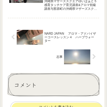
沖縄県マザーズスクエアゆいはぁと５
感育タッチケア育児講座&アロマ初級
講座与那原町の沖縄県マザーズスクエ
アゆいはぁとさんにて講演会５感育タ
ッチケア育児講座&アロマ初級講座9
時半〜12時30たっぷり3時間ありまし
た。アロマ初級講座は、１クラフト...
NARD JAPAN アロマ・アドバイザ
ーコースレッスン４ ハーブウォー
ター
志事
コメント