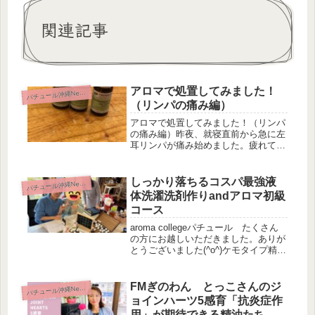
関連記事
アロマで処置してみました！
パ
チュール沖縄News
（リンパの痛み編）
アロマで処置してみました！（リンパ
の痛み編）昨夜、就寝直前から急に左
耳リンパが痛み始めました。疲れてい
たため、放置したまま就寝。しかし夜
中、痛みは益々ひどくなり、ほとんど
眠れない状態でした。朝になり鏡を見
しっかり落ちるコスパ最強液
パ
チュール沖縄News
るとなんと、リンパ付近が腫れている
体洗濯洗剤作りandアロマ初級
～...
コース
aroma collegeパチュール たくさん
の方にお越しいただきました。ありが
とうございました(^o^)ケモタイプ精油
って何？ナード・ジャパン プラナロ
ム精油の特徴って何？精油って、こん
な使い方をすると、こんなに酸化して
FMぎのわん とっこさんのジ
パ
チュール沖縄News
発がん性物質に変わ...
ョインハーツ5感育「抗炎症作
用」が期待できる精油たち