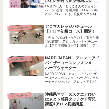
FMぎのわん とっこさんのジョイン
ハーツ5感育 毎週月曜日13時〜13時
26本日のテーマは、抗炎症作用が期待
できる精油 生放送を聞き逃した方は
こちらのYouTubeから再生くださいね
↓ 毎月、第一月曜日の午前中は、ナー
アロマカレッジパチュール
パ
チュール沖縄News
ド・ジャパンアロマ・ア...
【アロマ初級コース】開講！
「今までのは何だったの？」驚きと発
見の2時間。アロマカレッジパチュー
ル【アロマ初級コース】開講！「アロ
マって、ただのいい香りでしょ？」も
しそう思っているなら、この2時間で
その常識が180度変わるかもしれませ
NARD JAPAN アロマ・アド
パ
チュール沖縄News
ん。数あるアロマ団体の中でも、そ
バイザーコースレッスン４
の...
ハーブウォーター
NARD JAPAN アロマ・アドバイザ
ーコースレッスン４ ハーブウォータ
ーナードジャパン アロマ・アドバイ
ザーコース説明会5月1日土曜日10時
~5月10日9時30〜。開講6月スタート
受講内容 受講時間 受講料など。お
沖縄県マザーズスクエアゆい
パ
チュール沖縄News
待ちしております♪ハー...
はぁと５感育タッチケア育児
講座&アロマ初級講座