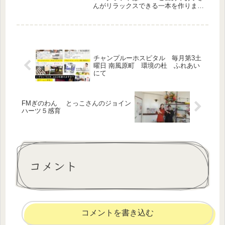
んがリラックスできる一本を作りまし
た♪副交感神経を強壮させ、感情を落
ち着け、不安を取り除ける。そんな作
用が期待できる、精油をブレンド。初
級講座のサービスクラフトとは別で、
お...
チャンプルーホスピタル 毎月第3土
曜日 南風原町 環境の杜 ふれあい
にて
FMぎのわん とっこさんのジョイン
ハーツ５感育
コメント
コメントを書き込む