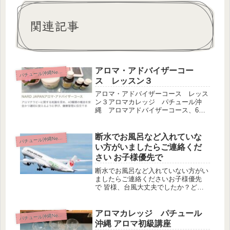
関連記事
アロマ・アドバイザーコー
パ
チュール沖縄News
ス レッスン３
アロマ・アドバイザーコース レッス
ン３アロマカレッジ パチュール沖
縄 アロマアドバイザーコース、6月
入校生のレッスン３の講義は皮膚の構
造、アロマでのスキンケアについて学
びました。 肌へのダメージは様々な
断水でお風呂など入れていな
パ
チュール沖縄News
要因があります皮膚は体全体を覆い、
い方がいましたらご連絡くだ
全身...
さい お子様優先で
断水でお風呂など入れていない方がい
ましたらご連絡くださいお子様優先
で 皆様、台風大丈夫でしたか？どう
にか、アロマ・トレーナー二次試験終
えて東京から戻りました。隣の大家さ
んに聞くと、何故か我が家は一度も停
アロマカレッジ パチュール
パ
チュール沖縄News
電、断水は無かったようです。 も
沖縄 アロマ初級講座
し、ま...