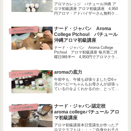
アロマカレッジ パチュール沖縄 ア
ロマ初級講座 アロマ初級講座 4,950
円アロマ・アドバイザーさん無料ケモ
タイプ精油についてをメインに説明致
しました。精油は安易に食べたり飲ん
だりしては、本当に危険です。咳込ん
ナード・ジャパン Aroma
パ
チュール沖縄News
で気道を間違えたりしたら、命取...
College Ptchoul パチュール
沖縄アロマ初級講座
ナード・ジャパン Aroma College
Ptchoul アロマ初級講座 毎月第二月
曜日9時半〜 4,950円でアロマクラフ
ト１個付きです。ケモタイプ精油って
を詳しく説明させて頂きました。初参
加Mさんお一人と、資格を取ったアロ
aromaの底力
パ
チュール沖縄News
マ・アドバ...
午前中も、午後も頑張りました😊6ヶ
月のベビーちゃんもお母さんが頑張っ
ているのをよくわかるのか、とっても
お利口さん💖おかげで、2レッスン進
みました。おっぱいを飲ませながら、
お勉強頑張るママの姿を見て、私と全
ナード・ジャパン認定校
パ
チュール沖縄News
く同じ〜と、思い出しました。私も育
aroma collegeパチュール アロ
児...
マ初級講座
アロマ初級講座本日受講生が作ったア
ロマクラフトは・・・ご自身やお子さ