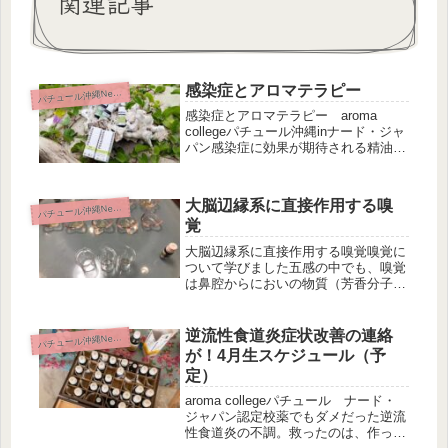
関連記事
感染症とアロマテラピー
パ
チュール沖縄News
感染症とアロマテラピー aroma
collegeパチュール沖縄inナード・ジャ
パン感染症に効果が期待される精油は
多くありますが、今回は３つの精油を
ご紹介します。王道のティートゥリー
病原がコロナウィルスである重症急性
大脳辺縁系に直接作用する嗅
パ
チュール沖縄News
呼吸器症候群（SARS）...
覚
大脳辺縁系に直接作用する嗅覚嗅覚に
ついて学びました五感の中でも、嗅覚
は鼻腔からにおいの物質（芳香分子）
が入ると、鼻から（嗅細胞→嗅神経→
嗅球）ダイレクトに脳の内側にある大
脳辺縁系に到達するのです。その他の
逆流性食道炎症状改善の連絡
パ
チュール沖縄News
触覚、味覚、聴覚、視覚は脳の外側の
が！4月生スケジュール（予
大...
定）
aroma collegeパチュール ナード・
ジャパン認定校薬でもダメだった逆流
性食道炎の不調。救ったのは、作った