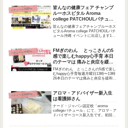
～５の鎮痙連鎖用、鎮痛作用、鎮静作
用、抗炎症作用について説明い...
皆んなの健康フェア チャンプ
パ
チュール沖縄News
ルーホスピタル Aroma
college PATCHOULパチュー
ル沖縄
皆んなの健康フェアチャンプルーホス
ピタルAroma college PATCHOULパチ
ュール沖縄 イベントに出店します14
時〜16時までですよ^_^一本一本手作
りアロマクラフト精油はプラナロム、
ケンソーブランドです。他のブース
FMぎのわん とっこさんの5
パ
チュール沖縄News
も、一つ一つ...
感で楽しむhappy心手育 本日
のテーマは 痛みと炎症を緩和
するアロマクラフト
FMぎのわん とっこさんの5感で楽し
むhappy心手育毎週月曜日13時〜13時
26本日のテーマは痛みと炎症を緩和す
るアロマクラフト生放送を聞き逃した
方はこちらのYouTubeから再生くださ
いね↓
アロマ・アドバイザー新入生
パ
チュール沖縄News
は看護師さん
ナード・ジャパン認定校「aroma
collegeパチュール」にて、アロマ・ア
ドバイザーコース新入生です。初回の
受講生は、看護師として日々多くの命
と向き合う方。心に響く講義を、一つ