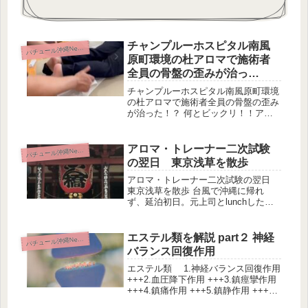
チャンプルーホスピタル南風
パ
チュール沖縄News
原町環境の杜アロマで施術者
全員の骨盤の歪みが治っ
た！？
チャンプルーホスピタル南風原町環境
の杜アロマで施術者全員の骨盤の歪み
が治った！？ 何とビックリ！！アロ
マクラフトで、施術者全員の骨盤の歪
みが治っちゃった！！延髄の呼吸中枢
刺激、鬱血除去、副交感神経、それら
アロマ・トレーナー二次試験
パ
チュール沖縄News
を正常にするアロマブランドを作り、
の翌日 東京浅草を散歩
脳...
アロマ・トレーナー二次試験の翌日
東京浅草を散歩 台風で沖縄に帰れ
ず、延泊初日。元上司とlunchしたあ
と一人で、浅草雷門で手を合わせ娘の
合格祈願のお守りをゲット。東京スカ
イツリーが見えたからナビを見ると徒
エステル類を解説 part２ 神経
パ
チュール沖縄News
歩19分スカイツリーの下まで行って...
バランス回復作用
エステル類 1.神経バランス回復作用
+++2.血圧降下作用 +++3.鎮痙攣作用
+++4.鎮痛作用 +++5.鎮静作用 +++6.
抗炎症作用 +++前回のpart１では、３