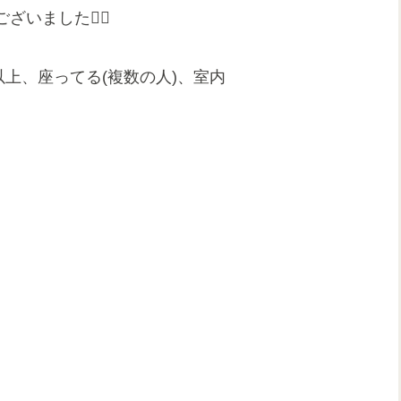
ございました
🙇‍♀️