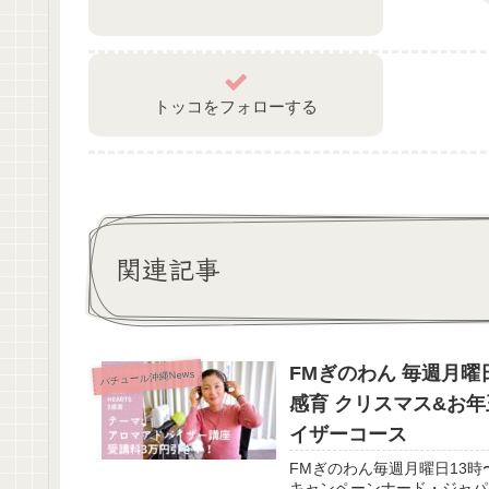
トッコをフォローする
関連記事
FMぎのわん 毎週月曜
パチュール沖縄News
感育 クリスマス&お
イザーコース
FMぎのわん毎週月曜日13時
キャンペーンナード・ジャパ