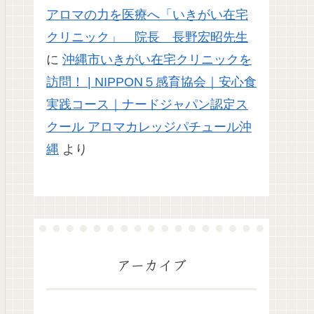
アロマの力を医療へ「いきがい在宅
クリニック」 院長 長野宏昭先生
に
沖縄市いきがい在宅クリニックを
訪問！ | NIPPON５感育協会｜安心食
実践コース｜ナードジャパン認定ス
クール アロマカレッジパチュール沖
縄
より
アーカイブ