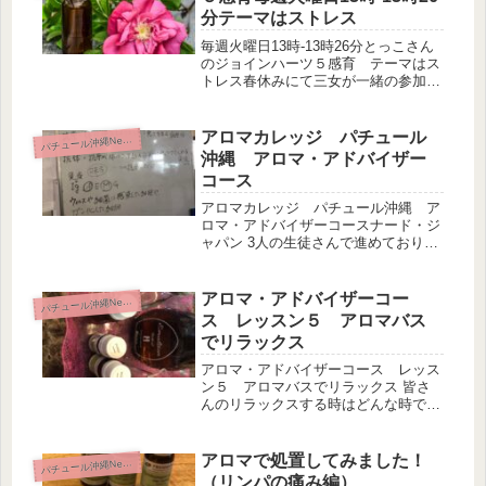
分テーマはストレス
毎週火曜日13時-13時26分とっこさん
のジョインハーツ５感育 テーマはス
トレス春休みにて三女が一緒の参加デ
ス生放送をきき逃した方はこちらから
↓
アロマカレッジ パチュール
パ
チュール沖縄News
沖縄 アロマ・アドバイザー
コース
アロマカレッジ パチュール沖縄 ア
ロマ・アドバイザーコースナード・ジ
ャパン 3人の生徒さんで進めておりま
す3名とも小さなお子さん連れです。
おもちゃで遊んで、オムツも替えて…
で進行しておりますパチュール沖縄に
アロマ・アドバイザーコー
パ
チュール沖縄News
通ってもらっている方だけの、どこ
ス レッスン５ アロマバス
に...
でリラックス
アロマ・アドバイザーコース レッス
ン５ アロマバスでリラックス 皆さ
んのリラックスする時はどんな時です
か？人それぞれ、自分のリラックス方
法があると思います先日は、アロマア
ドバイザーコース、三名の受講生で進
アロマで処置してみました！
パ
チュール沖縄News
めております。 受講生の中に、育休
（リンパの痛み編）