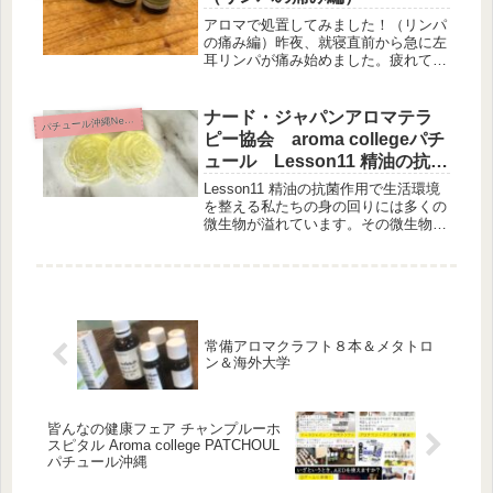
中...
アロマで処置してみました！（リンパ
の痛み編）昨夜、就寝直前から急に左
耳リンパが痛み始めました。疲れてい
たため、放置したまま就寝。しかし夜
中、痛みは益々ひどくなり、ほとんど
眠れない状態でした。朝になり鏡を見
ナード・ジャパンアロマテラ
パ
チュール沖縄News
るとなんと、リンパ付近が腫れている
ピー協会 aroma collegeパチ
～...
ュール Lesson11 精油の抗菌
作用で生活環境を整える
Lesson11 精油の抗菌作用で生活環境
Lesson12 女性のためのアロマ
を整える私たちの身の回りには多くの
微生物が溢れています。その微生物
テラピー
は、肉眼で見る事はできません。微生
物の構造の違いや特徴により、細菌・
真菌・ウィルスと名称が異なります。
◎細菌原核細胞です。自ら外部の...
常備アロマクラフト８本＆メタトロ
ン＆海外大学
皆んなの健康フェア チャンプルーホ
スピタル Aroma college PATCHOUL
パチュール沖縄