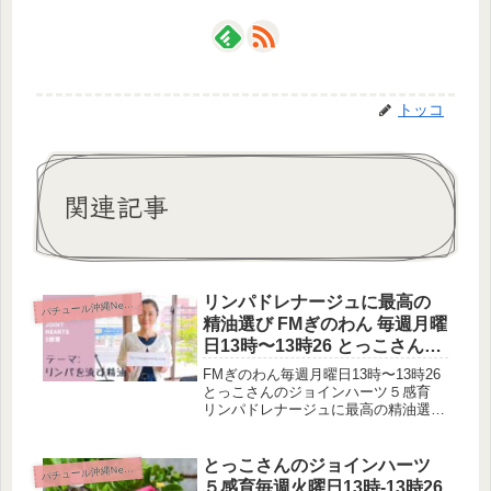
トッコ
関連記事
リンパドレナージュに最高の
パ
チュール沖縄News
精油選び FMぎのわん 毎週月曜
日13時〜13時26 とっこさんの
ジョインハーツ５感育
FMぎのわん毎週月曜日13時〜13時26
とっこさんのジョインハーツ５感育
リンパドレナージュに最高の精油選
び 生放送を見逃した方は、YouTube
からどうぞ本日のテーマはリンパドレ
ナージュに最高の精油選びリンパ鬱滞
とっこさんのジョインハーツ
パ
チュール沖縄News
除去作用が期待できる精油サ...
５感育毎週火曜日13時-13時26