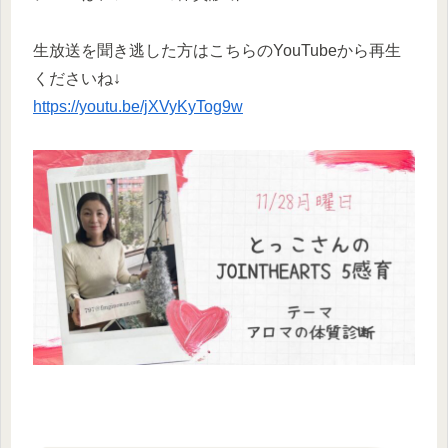
生放送を聞き逃した方はこちらのYouTubeから再生
くださいね↓
https://youtu.be/jXVyKyTog9w