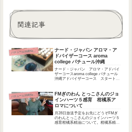
関連記事
ナード・ジャパン アロマ・ア
パ
チュール沖縄News
ドバイザーコース aroma
college パチュール沖縄
ナード・ジャパン アロマ・アドバイ
ザーコースaroma college パチュール
沖縄アドバイザーコース スタートで
す。早くもレッスン５が終了しまし
た。しっかり、アロマテラピーを理論
的に説明します。なぜ？なぜ？が解決
FMぎのわん とっこさんのジョ
パ
チュール沖縄News
します。更に、今まで疑問...
インハーツ５感育 柑橘系ア
ロマについて
月28日放送予定をお先にどうぞFMぎ
のわんとっこさんのジョインハーツ５
感育柑橘系精油について。柑橘系精油
ってどんな種類があるの？どんな効果
が期待できるの？あっという間に終わ