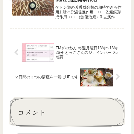
ケトン類の芳香成分類の期待できる作
用1.胆汁分泌促進作用 +++ 2.瘢痕形
成作用 +++ （創傷治癒）3.去痰作用
+++4.粘液溶解作用+++ 5.脂肪溶解
作用 +++part１でも上記は表記してい
ます。前回は 1.胆汁分泌促進作用に
つ...
FMぎのわん 毎週月曜日13時〜13時
26分 とっこさんのジョインハーツ5
感育
２日間の３つの講座を一気にUPです
コメント