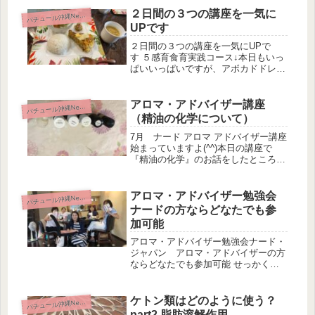
っちゃった〜12月28日放送予定をお先
２日間の３つの講座を一気に
パ
チュール沖縄News
にどうぞ（SNSでは2週間前に...
UPです
２日間の３つの講座を一気にUPで
す ５感育食育実践コース↓本日もいっ
ぱいいっぱいですが、アボカドドレッ
シング、フルーツ発酵ソイジェラード
油無し砂糖無し油味噌生地なしキッシ
ュその他 ５感育タッチケア↓可愛いベ
アロマ・アドバイザー講座
パ
チュール沖縄News
ビちゃん達癒されます。こちは、新
（精油の化学について）
垣...
7月 ナード アロマ アドバイザー講座
始まっていますよ(^^)本日の講座で
『精油の化学』のお話をしたところ、
受講生の方「とっても楽しい〜」と言
ってくれました❣️とっても易しい化学
なんですよ。精油の化学って、アロマ
アロマ・アドバイザー勉強会
パ
チュール沖縄News
を使う方なら絶対に知ってお...
ナードの方ならどなたでも参
加可能
アロマ・アドバイザー勉強会ナード・
ジャパン アロマ・アドバイザーの方
ならどなたでも参加可能 せっかく取
得した資格です。忘れないように、さ
らにレベルアップするために勉強会へ
どうぞ(*^^*) 内容の一部を抜粋します
ケトン類はどのように使う？
パ
チュール沖縄News
ね。◎モノテルペン炭化水素類...
part2 脂肪溶解作用