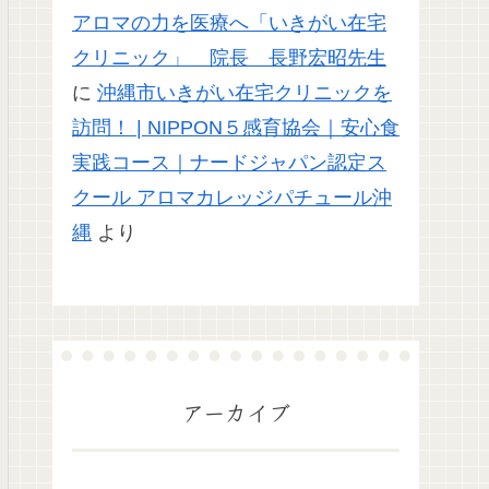
アロマの力を医療へ「いきがい在宅
クリニック」 院長 長野宏昭先生
に
沖縄市いきがい在宅クリニックを
訪問！ | NIPPON５感育協会｜安心食
実践コース｜ナードジャパン認定ス
クール アロマカレッジパチュール沖
縄
より
アーカイブ