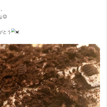
た。
😉
がとう