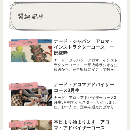
関連記事
ナード・ジャパン アロマ・
パ
チュール沖縄News
インストラクターコース 一
部抜粋
ナード・ジャパン アロマ・インスト
ラクターコース 一部抜粋ラジオを生
放送から、完全収録に変更して数ヶ月
が経ちました。収録もリハはないの
で、こちらからすると生放送と同じで
す。たまには、生放送も差し込もうか
ナード・アロマアドバイザー
パ
チュール沖縄News
な？と思ったり・・・さて、本日も３
コース3月生
本収...
ナード・アロマアドバイザーコース3
月生3月初旬からスタートいたしまし
た。お一人は、定年を迎えたばかりの
方で、新しいことを学びたいと入校さ
れました。もうお一人は、育休中の高
校の先生です。子育てに役立てたいと
本日より始まります アロ
パ
チュール沖縄News
入校されました。お二人とも実年齢よ
マ・アドバイザーコース