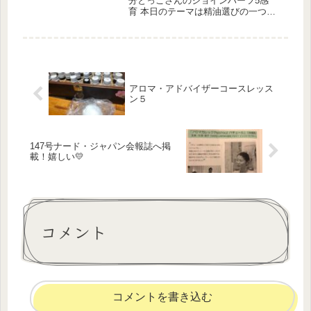
分とっこさんのジョインハーツ5感
育 本日のテーマは精油選びの一つ体
質診断50項目の質問をして、四つの体
質に分かれます。さぁ、本日は山内さ
んの診断ですよ50項目はラジオの中で
ね。生放送を聞き逃した方は、...
アロマ・アドバイザーコースレッス
ン５
147号ナード・ジャパン会報誌へ掲
載！嬉しい💛
コメント
コメントを書き込む