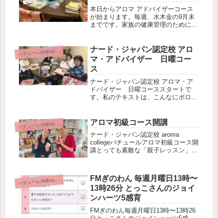
り...
本日からアロマ アドバイザーコース
が始まります。毎週、水木金の9月末
までです。家族の健康管理のために❣️
アロマテラピーと精油の基礎～香りか
ら広がる豊かな世界～ 精油の化学の
基礎～アロマテラピーのミクロの世界
ナード・ジャパン認定校 アロ
パ
チュール沖縄News
へ～ アロマでスキンケア１～美し...
マ・アドバイザー 日曜コー
ス
ナード・ジャパン認定校 アロマ・ア
ドバイザー 日曜コーススタートで
す。私のテキストは、こんなにボロボ
ロになりましたホメオスタシス（恒常
性の維持）についての説明をさせてい
ただきました。私達の体は、常にスト
アロマ初級コース開講
パ
チュール沖縄News
レッサーの危険が付きまとっています
ナード・ジャパン認定校 aroma
ね。...
collegeパチュールアロマ初級コース開
講とっても素敵な「親子レッスン」が
開講しましたなんと、18歳の娘さんと
お母様で仲良くご参加いただいたんで
す。お二人が今回作られたのは、炎症
FMぎのわん 毎週月曜日13時〜
パ
チュール沖縄News
と痛み緩和オイルそれぞれ...
13時26分 とっこさんのジョイ
ンハーツ5感育
FMぎのわん毎週月曜日13時〜13時26